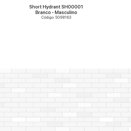
Short Hydrant SH00001
Camisa P
Branco - Masculino
Basic PH
Código: 5098163
M
Códi