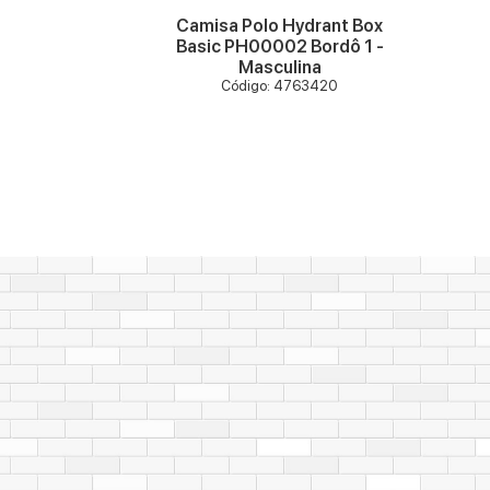
t SH00001
Camisa Polo Hydrant Box
sculino
Basic PH00002 Bordô 1 -
98163
Masculina
Código: 4763420