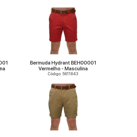
VER MAIS
001
Bermuda Hydrant BEH00001
ina
Vermelho - Masculina
Código: 5611843
VER MAIS