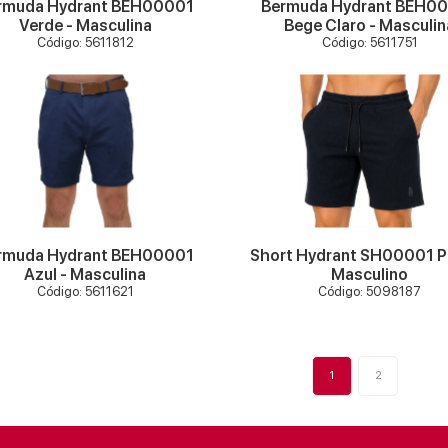
rmuda Hydrant BEH00001
Bermuda Hydrant BEH0
Verde - Masculina
Bege Claro - Masculin
Código: 5611812
Código: 5611751
VER MAIS
VER MAIS
rmuda Hydrant BEH00001
Short Hydrant SH00001 P
Azul - Masculina
Masculino
Código: 5611621
Código: 5098187
1
2