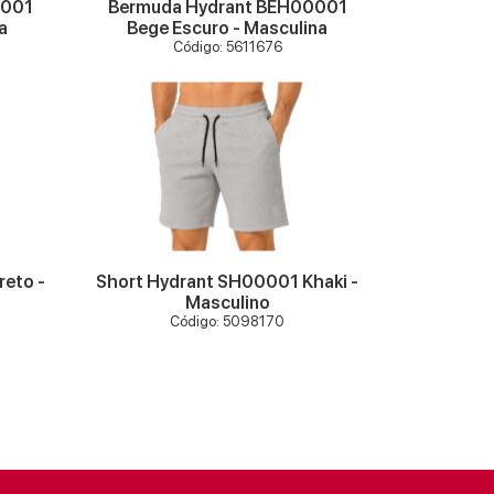
0001
Bermuda Hydrant BEH00001
a
Bege Escuro - Masculina
Código: 5611676
VER MAIS
reto -
Short Hydrant SH00001 Khaki -
Masculino
Código: 5098170