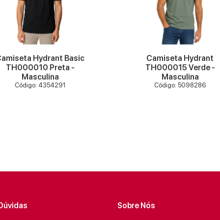
VER MAIS
VER MAIS
amiseta Hydrant Basic
Camiseta Hydrant
TH000010 Preta -
TH000015 Verde -
Masculina
Masculina
Código: 4354291
Código: 5098286
Dúvidas
Sobre Nós