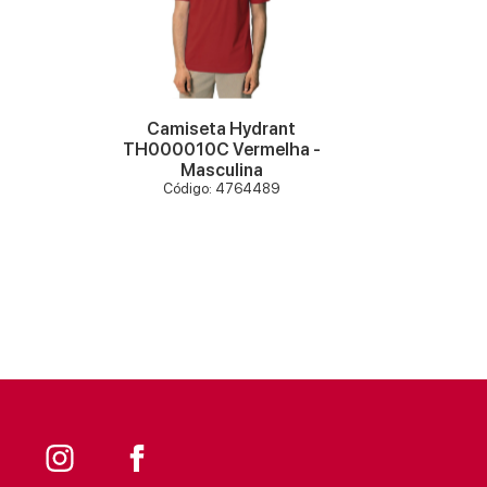
VER MAIS
Camiseta Hydrant
Cam
TH000010C Vermelha -
TH000
Masculina
Código: 4764489
C