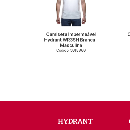
VER MAIS
rant
Camiseta Impermeável
C
a -
Hydrant WR3SH Branca -
dades)
Masculina
46
Código: 5618866