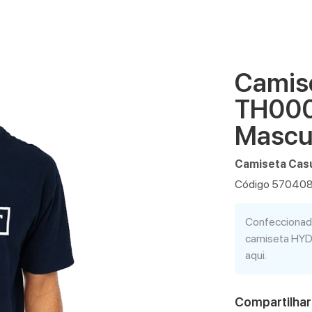
Camis
TH000
Mascu
Camiseta Casu
Código 57040
Confeccionada
camiseta HYDR
aqui.
Compartilhar