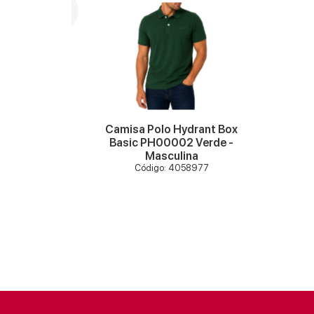
VER MAIS
ant Box
Camisa Polo Hydrant Box
ul céu -
Basic PH00002 Verde -
Masculina
61
Código: 4058977