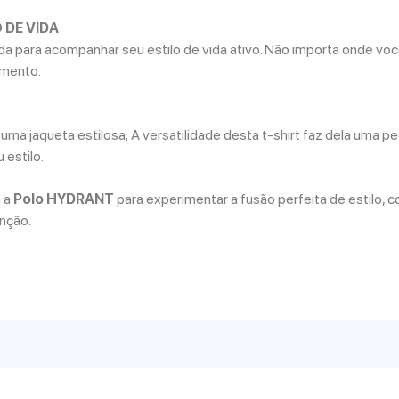
 DE VIDA
da para acompanhar seu estilo de vida ativo. Não importa onde voc
imento.
ma jaqueta estilosa; A versatilidade desta t-shirt faz dela uma p
 estilo.
a a
Polo HYDRANT
para experimentar a fusão perfeita de estilo, 
inção.