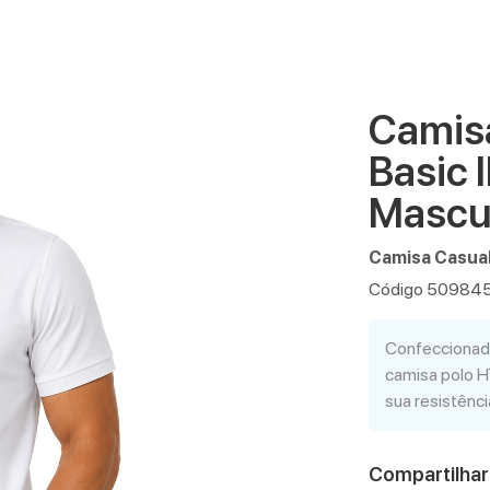
Camisa
Basic 
Mascu
Camisa Casual
Código 50984
Confeccionada
camisa polo H
sua resistênc
Compartilhar