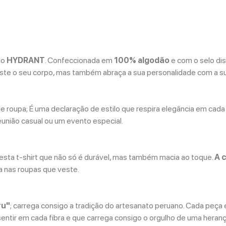
lo
HYDRANT
. Confeccionada em
100% algodão
e com o selo dis
este o seu corpo, mas também abraça a sua personalidade com a su
 roupa; É uma declaração de estilo que respira elegância em cada
união casual ou um evento especial.
sta t-shirt que não só é durável, mas também macia ao toque.
A 
a nas roupas que veste.
ru"
; carrega consigo a tradição do artesanato peruano. Cada peç
entir em cada fibra e que carrega consigo o orgulho de uma herança 