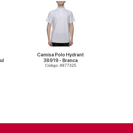
VER MAIS
Camisa Polo Hydrant
Camisa
ul
38919 - Branca
Basic 
Código: 4877325
C